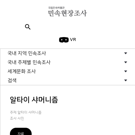
search
VR
국내 지역 민속조사
국내 주제별 민속조사
세계문화 조사
검색
알타이 샤머니즘
주제 알타이 샤머니즘
조사 사진
자료