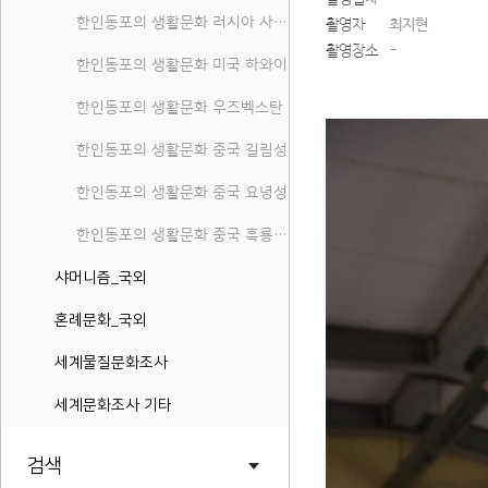
한인동포의 생활문화 러시아 사할린 연해주
촬영자
최지현
촬영장소
-
한인동포의 생활문화 미국 하와이
한인동포의 생활문화 우즈벡스탄
한인동포의 생활문화 중국 길림성
한인동포의 생활문화 중국 요녕성
한인동포의 생활문화 중국 흑룡강성
샤머니즘_국외
혼례문화_국외
세계물질문화조사
세계문화조사 기타
검색