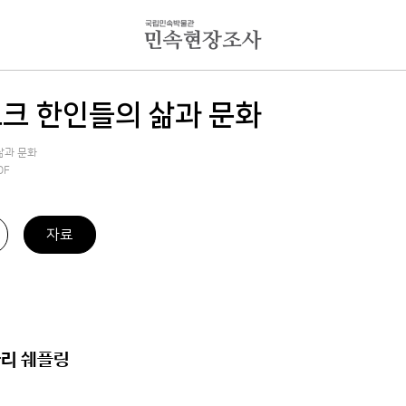
크 한인들의 삶과 문화
삶과 문화
DF
자료
나리 쉐플링