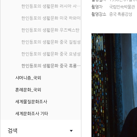
한인동포의 생활문화 러시아 사할린 연해주
촬영자
국립민속박물관
촬영장소
중국 흑룡강성
한인동포의 생활문화 미국 하와이
한인동포의 생활문화 우즈벡스탄
한인동포의 생활문화 중국 길림성
한인동포의 생활문화 중국 요녕성
한인동포의 생활문화 중국 흑룡강성
샤머니즘_국외
혼례문화_국외
세계물질문화조사
세계문화조사 기타
검색