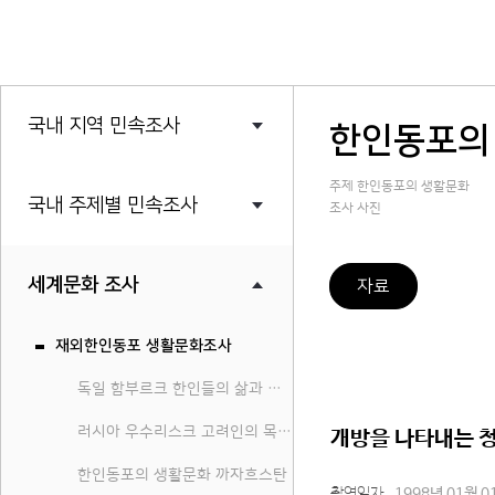
국내 지역 민속조사
한인동포의
주제 한인동포의 생활문화
국내 주제별 민속조사
조사 사진
세계문화 조사
자료
재외한인동포 생활문화조사
독일 함부르크 한인들의 삶과 문화
러시아 우수리스크 고려인의 목소리
개방을 나타내는 
한인동포의 생활문화 까자흐스탄
촬영일자
1998년 01월 0