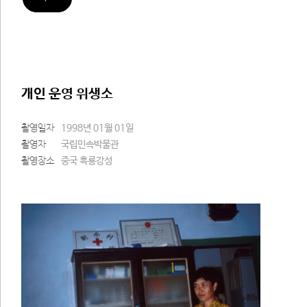
개인 운영 위생소
촬영일자
1998년 01월 01일
촬영자
국립민속박물관
촬영장소
중국 흑룡강성