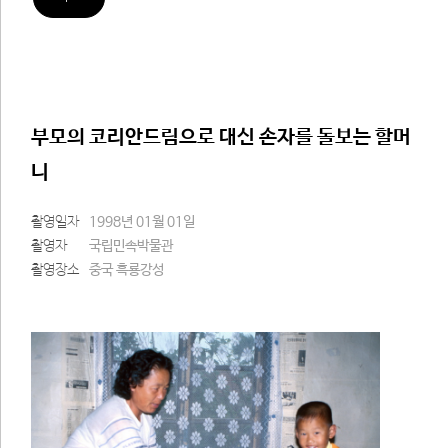
부모의 코리안드림으로 대신 손자를 돌보는 할머
니
촬영일자
1998년 01월 01일
촬영자
국립민속박물관
촬영장소
중국 흑룡강성