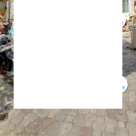
중탕실
거실
물건보기
공간설명