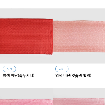
사진
사진
염색 비단(꼭두서니)
염색 비단(잇꽃과 황벽)