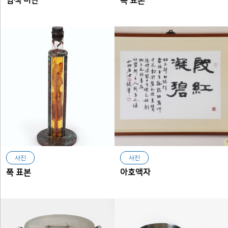
염색 비단
쪽 표본
사진
사진
쪽 표본
아호액자