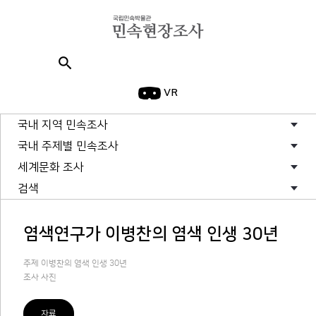
search
VR
국내 지역 민속조사
국내 주제별 민속조사
세계문화 조사
검색
염색연구가 이병찬의 염색 인생 30년
주제 이병찬의 염색 인생 30년
조사 사진
자료