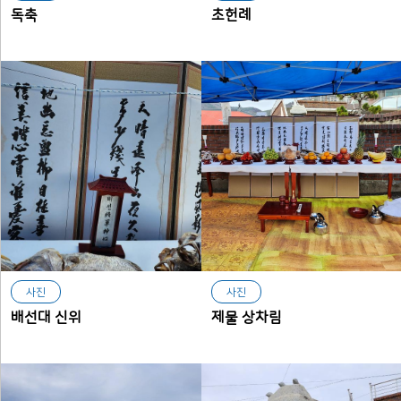
독축
초헌례
사진
사진
배선대 신위
제물 상차림