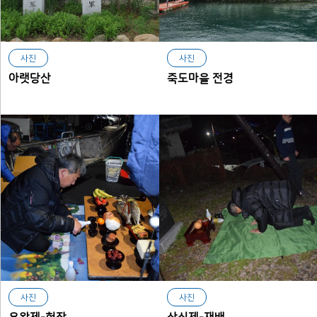
사진
사진
아랫당산
죽도마을 전경
사진
사진