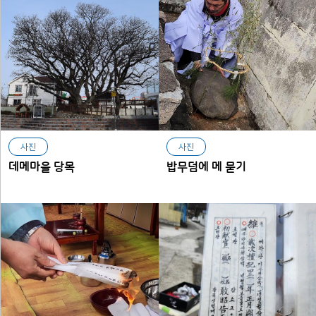
사진
사진
데메마을 당목
밥무덤에 메 묻기