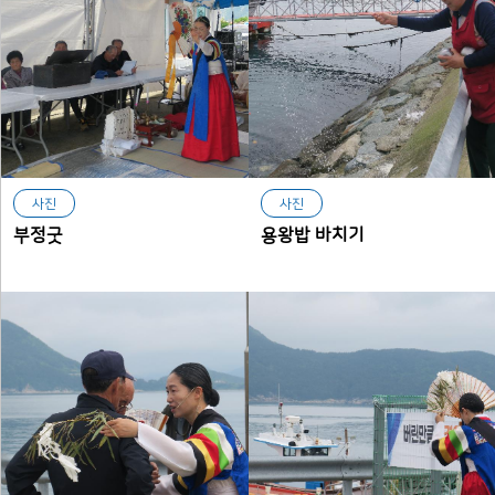
사진
사진
부정굿
용왕밥 바치기