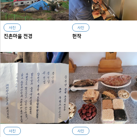
사진
사진
진촌마을 전경
헌작
사진
사진