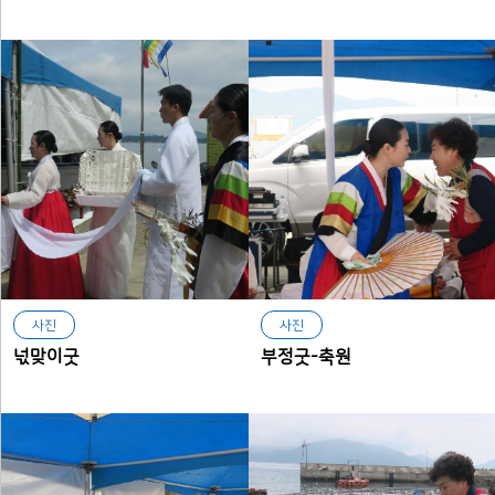
사진
사진
넋맞이굿
부정굿-축원