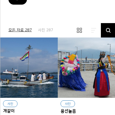
모든 자료 287
사진 287
사진
사진
개갈이
용선놀음