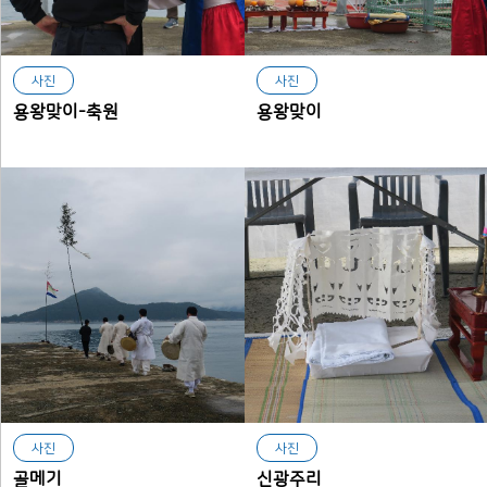
사진
사진
용왕맞이-축원
용왕맞이
사진
사진
골메기
신광주리