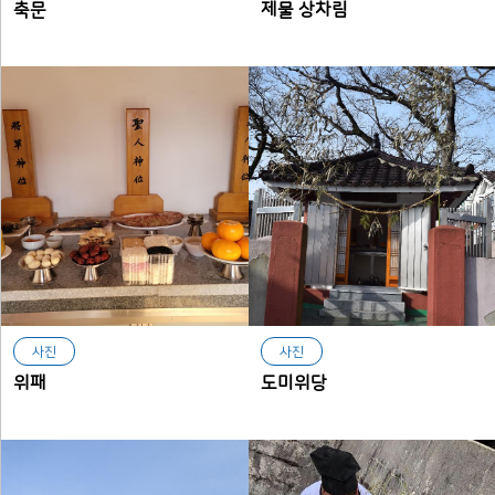
축문
제물 상차림
사진
사진
위패
도미위당