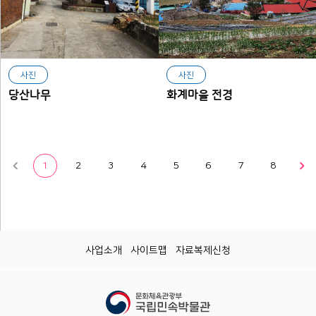
사진
사진
당산나무
화계마을 전경
1
2
3
4
5
6
7
8
사업소개
사이트맵
자료복제신청