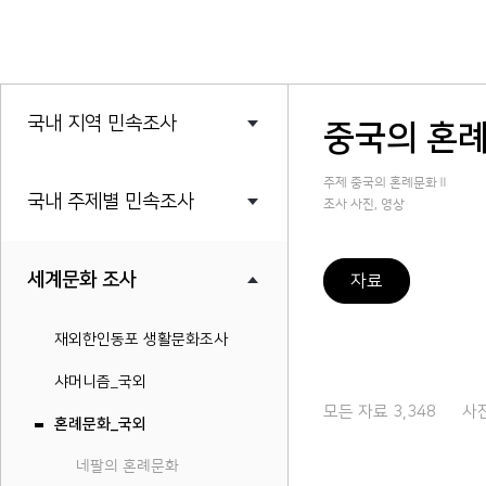
국내 지역 민속조사
중국의 혼
주제 중국의 혼례문화Ⅱ
국내 주제별 민속조사
조사 사진, 영상
세계문화 조사
자료
재외한인동포 생활문화조사
샤머니즘_국외
썸네일보기
리스트보기
검색
모든 자료 3,348
사진
혼례문화_국외
네팔의 혼례문화