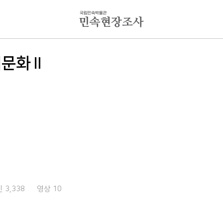
례문화Ⅱ
 3,338
영상 10