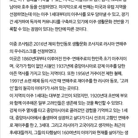
남아와 호주 등을 선정하였다. 마지막으로 세 번째는 미국과 유럽 지역을
선정하였는데 이는 이주 1세대부터의 이주사를 모두 담아낼 수 있고, 장기
간 세거하여 독자적 커뮤니티를 구축하고 있기에 이주 생활문화 전반을 기
록할 수 있는 장점이 있다는 판단에 따른 것이다.
이중 조사팀은 2016년 재외 한인동포 생활문화 조사지로 러시아 연해주
의 우수리스크를 선정하였다.
이곳은 1860년대부터 이루어진 만주·연해주로의 한민족 초기 이주지이
며, 국가가 힘이 없던 시절인 1937년에 중앙아시아로 강제 이주를 당한
아픈 역사를 가지고 있는 지역이다. 또한 1956년 거주이전 제한 철폐,
1991년 소련 해체 등의 사건 때 연해주로 재이주를 한 러시아 동포, ‘고려
인’들의 질곡의 이야기가 서려 있는 곳이다.
이 지역의 이주 1세대는 대부분 고인이 되었지만, 1920년대 초반에 부모
와 함께 이주해온 일부 고려인들은 생존해 있는 것을 확인할 수 있었다.
강제 이주 열차를 타고 중앙아시아로 끌려갔던 경험을 기억하고 있는 1세
대, 중앙아시아에서 출생하여 성장하고 살다가 다시 선조의 고향인 연해주
로 재이주를 한 2, 3세대. 그리고 러시아가 고국이라고 생각하는 최근의
후세대들까지, 그들의 타향살이 160여년의 이야기와 현재를 살아가는 생