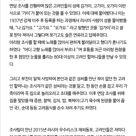
면담 조사를 진행하며 많은 고려인들의 성에 김가이, 고가이, 오가이 이런
식으로 ‘가이’가 붙어 있는 것을 볼 수 있었다. 이에 대해 물어봤더니 이는
1937년 강제 이주 후 등록을 하는 과정에서 러시아 사람이 성을 물어봤을
때, “나 김가요.” “고가요.” “오가요.” 라고 말했던 것을 ‘김가이’라고 잘
못 받아 적어서 그렇다며 웃기고도 슬픈 연유라고 답해주었다.
아리랑 조사를 할 때에 노래를 앉아서 편하게 불러달라고 했다가 혼나기도
하였다. “어디 고향 노래를 앉아서 부르냐.”며 호통을 치곤 아리랑 완창을
한 후 참았던 눈물을 흘리는 80대 이상의 고려인 할머니들을 만날 수 있었
다.
그리고 부친이 일찍 사망하여 본인과 같은 성씨를 만난 적이 없던 한 고려
인 할머니는 조사자가 같은 성씨라는 것을 알고, 한 동안 손을 잡고 우리 가
족이라며 꼭 집으로 놀러오라고 초대를 해주었다. 이후 면담 조사를 위해
집을 찾았을 때 증편, 찰떡, 김치, 밥, 북짜이(고기 육수에 된장을 풀어 끓
인 국), 순대 등등 고려음식을 손수 차려 주기도 하였다.
조사팀이 만난 2015년 러시아 우수리스크 재외동포, 고려인들은 저마다