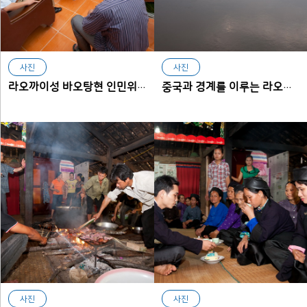
사진
사진
라오까이성 바오탕현 인민위원회와의 조사 협의 장면
중국과 경계를 이루는 라오까이의 홍강
사진
사진