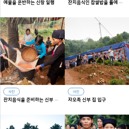
예물을 운반하는 신랑 일행
잔치음식인 찹쌀밥을 틀에 넣어 모양을 만드는 장면
사진
사진
자오족 신부 집 입구
잔치음식을 준비하는 신부 집 전경