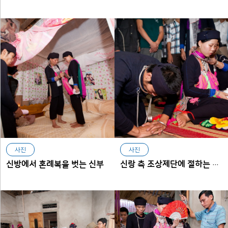
사진
사진
신방에서 혼례복을 벗는 신부
신랑 측 조상제단에 절하는 신랑 신부