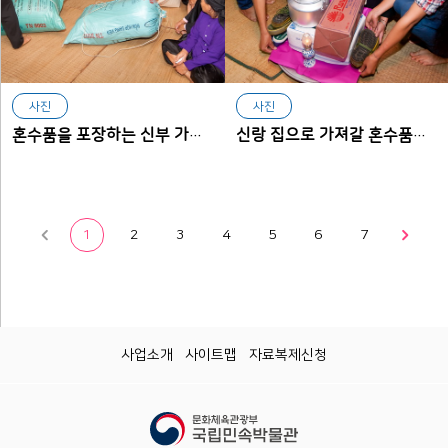
사진
사진
혼수품을 포장하는 신부 가족들
신랑 집으로 가져갈 혼수품을 챙기는 신부
1
2
3
4
5
6
7
사업소개
사이트맵
자료복제신청