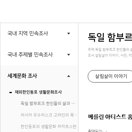
국내 지역 민속조사
독일 함부르
주제 독일 함부르크 한인들의 
국내 주제별 민속조사
조사 살림살이 이야기, 사진, P
세계문화 조사
살림살이 이야기
재외한인동포 생활문화조사
독일 함부르크 한인들의 삶과 문화
러시아 우수리스크 고려인의 목소리
베를린 아티스트 
한인동포의 생활문화 까자흐스탄
촬영일자
-