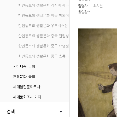
한인동포의 생활문화 러시아 사할린 연해주
촬영자
최지현
촬영장소
-
한인동포의 생활문화 미국 하와이
한인동포의 생활문화 우즈벡스탄
한인동포의 생활문화 중국 길림성
한인동포의 생활문화 중국 요녕성
한인동포의 생활문화 중국 흑룡강성
샤머니즘_국외
혼례문화_국외
세계물질문화조사
세계문화조사 기타
검색