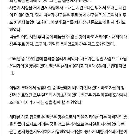
의 강력한 반대에 부딪혀 그 꿈을 실현하지 못 했다.
사춘기 시절을 거치면서 서당에서 보내는 시간보다는 밖에서 보내는 시간
이 더 많아졌다. 당시 백균과 친구들은 주로 동네 친구들 집에 모여서 화투
도 치면서 놀았다고 한다. 이렇게 화투를 쳐서 생긴 돈으로 엿을 사먹기도
하였다.
백균의 어린 시절 추억 중에 빼놓을 수 없는 것이 바로 서리이다. 서리의 대
상은 주로 감자, 고구마, 과일류 등이었으며 간혹 닭도 포함되었다.
그러던 중 1962년에 혼례를 올리게 되었다. 배우자는 강진 사람으로 해남
윤씨가의 윤영님이었다. 백균은 혼례를 올리고 다음해 6월에 군입대 하였
다.
이렇게 부대에서 생활하던 중 백균에게 비보가 전해왔다. 바로 자신의 정
신적 멘토였던 조부 일곡의 사망소식이었다. 백균은 겨우 마을에 도착해서
조부의 마지막 가시는 길을 함께 할 수 있었다.
제대를 하고 집으로 온 백균은 장손으로서 집을 지켜야한다는 아버지의 뜻
을 받들어 도시로 가려는 꿈을 접고 본격적으로 농사일을 시작하였다. 백
균은 먼저 농촌지도자회에 가입하였다. 자신이 농사에 대한 지식과 기술이