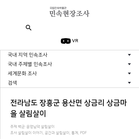
search
VR
국내 지역 민속조사
국내 주제별 민속조사
세계문화 조사
검색
전라남도 장흥군 용산면 상금리 상금마
을 살림살이
주제 백균·윤영님댁 살림살이
조사 살림살이 이야기, 공간과 살림살이, 통계, PDF