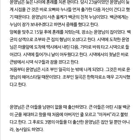
윤영님은 늦은 나이에 혼례를 치른 편이다. 당시 23살이었던 윤영님이 늦
게 시집을 간 것은 바로 오빠와 누나들 먼저 출가한 다음 자신이 간다고 했
기 때문이다. 윤영님의 사촌 올케가 백균의 친척 누님이었다. 백균에게는
누님이 장가 보내주겠다고 하면서 중매를 했다고 한다.
양복을 맞추고 15일 후에 혼례를 치렀는데, 장소는 윤영님의 집이었다. 백
균의 상객으로 조부와 큰 집의 형님이 오셨다고 한다. 시댁에 도착한 윤영
님은 마을앞에 도착해 택시에서 내린 다음, 가마로 바꿔 타고 시댁으로 들
어갔다. 시댁에 들어가니 날이 어두웠다고 한다. 시댁에서의 첫날은 바로
큰방에서 시댁 식구들과 잠을 잤다고 한다.
처음부터 윤영님은 시조 부인 일곡의 눈 밖에 나게 되었다. 그것은 바로 윤
영님의 헤어스타일 때문이었다. 조부인 일곡은 한학자로소 매우 고지식했
다고 한다.
윤영님은 큰 아들을 남편이 없을 때 출산하였다. 큰 아들은 어린 시절 백균
이 군을 제대하고 왔을 때 처음에 아버지인 줄 모르고 “아저씨”라고 불렀
다고 한다. 그 후로도 3명의 아들을 더 출산한 윤영님은 집안 일 뿐만 아니
라, 농사일도 하였다.