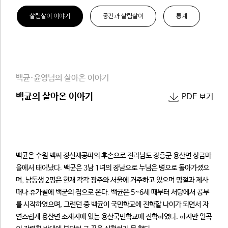
살림살이 이야기
공간과 살림살이
통계
백균·윤영님의 살아온 이야기
백균의 살아온 이야기
PDF 보기
백균은 수원 백씨 정신재공파의 후손으로 전라남도 장흥군 용산면 상금마
을에서 태어났다. 백균은 3남 1녀의 장남으로 누님은 병으로 돌아가셨으
며, 남동생 2명은 현재 각각 광주와 서울에 거주하고 있으며 명절과 제사
때나 휴가철에 백균의 집으로 온다. 백균은 5~6세 때부터 서당에서 공부
를 시작하였으며, 그런던 중 백균이 국민학교에 진학할 나이가 되면서 자
연스럽게 용산면 소재지에 있는 용산국민학교에 진학하였다. 하지만 일곡