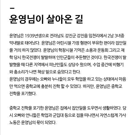
-
윤영님이 살아온 길
윤영님은 1939년생으로 전라남도 강진군 강진읍 임천리에서 2남 3녀중
막내딸로 태어났다. 윤영님은 어린시절 가정 형편이 부유한 편이라 집안일
을 거의 하지 않았다. 윤영님의 학창시절 기억은 소풍과 운동회 그리고 재
학 당시 한국전쟁이 발발하여 인민군들이 주둔했던 것이다. 한국전쟁이 발
발했을 때 다른 지역에서 피난민들도 상당수 왔으며, 수업 중간에 비행기
와 총소리가 나면 책상 밑으로 숨었다고 한다.
윤영님의 경우에는 오빠와 누나들이 모두 학업을 하고 있는 상태여서 마음
만 먹으면 중학교에 충분히 진학 할 수 있었다. 하지만, 윤영님은 중학교
진학을 포기했다.
중학교 진학을 포기한 윤영님은 집에서 집안일을 도우면서 생활하였다. 당
시 오빠와 언니들은 학업과 군입대 등으로 집을 떠나면서 자연스럽게 가사
노동은 윤영님의 몫이 되었다.