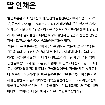
딸 안채은
딸 안채은은 2013년 1월 21일 안산의 열린산부인과에서 오전 11시 45
분, 몸무게 3.65kg, 키 50cm로 건강하게 태어났다. 출산 전 자연분만이
되지 않아 제왕절개로 변경되어 가족은 산모와 아기를 걱정했으나, 건강하
게 태어났다. 엄마를 닮아 태어날 때부터 유난히 큰 눈을 가진 딸은 산부인
과에서도 간호사들과 주변 산모들의 예쁨을 받았다.
‘채은’이라는 이름은 작명소에서 받아온 것으로, 녹봉 채(菜)와 언덕 은
(垠)을 썼다. 2014년 6월부터 ‘예쁜사랑 어린이집’에 다니고 있다. 어린
이집은 2014년 6월부터 다니기 시작했고, 아직 다닌 지 얼마 되지 않아
등원 길에 할머니와 떨어지는 것이 싫어서 떼를 쓰거나 울기도 한다. 그래
도 곧 어린이집에 적응해 또래 친구들과 잘 어울려 점심을 먹고, 낮잠도 잔
다. 요즘에는 어린이집에서 배운 동요를 틀어주면 춤을 추고 박수를 치면
서 옹알옹알 따라 불러 지켜보는 가족을 즐겁게 한다. 그러나 어린이집에
있을 때를 제외하곤 대부분의 시간을 할머니와 보내고 있는 채은이는 엄마
아빠보다 할머니를 더 좋아해서 가끔 틴티투짱을 속상하게 한다.