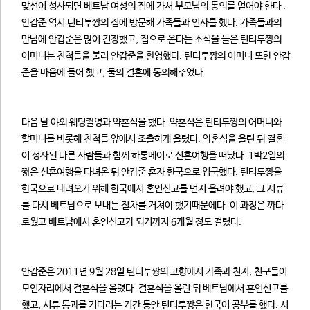
맞선이 성사되면 베트남 여성의 집에 가서 부모님의 동의를 얻어야 한다 .
안갑준 역시 틴티투짱의 집에 방문해 가족들과 인사를 했다. 가족들과의
만남에 안갑준은 많이 긴장했고, 집으로 온다는 소식을 들은 틴티투짱의
어머니는 친척들을 불러 안갑준을 환영했다. 틴티투짱의 어머니 또한 안갑
준을 마음에 들어 했고, 둘의 결혼에 동의해주었다.
다음 날 야외 웨딩촬영과 약혼식을 했다. 약혼식은 틴티투짱의 어머니와
할머니를 비롯해 친척들 앞에서 조촐하게 올렸다. 약혼식을 올린 뒤 결혼
이 성사된 다른 사람들과 함께 하롱베이로 신혼여행을 떠났다. 1박2일의
짧은 신혼여행을 다녀온 뒤 안갑준 혼자 한국으로 입국했다. 틴티투짱을
한국으로 데려오기 위해 한국에서 혼인신고를 먼저 올려야 했고, 그 서류
를 다시 베트남으로 보내는 절차를 거쳐야 했기때문에다. 이 과정은 까다
로웠고 베트남에서 혼인신고가 되기까지 6개월 정도 걸렸다.
안갑준은 2011년 9월 28일 틴티투짱의 고향에서 가족과 친지, 친구들이
모인자리에서 결혼식을 올렸다. 결혼식을 올린 뒤 베트남에서 혼인신고를
했고, 서류 통과를 기다리는 기간 동안 틴티투짱은 한국어 공부를 했다. 서