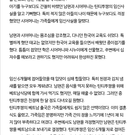
아기를 누구보다도 간절히 바랬던 남편과 시어머니는 틴티투짱의 임신사
실을 알고 기뻐했다. 특히 적지 않은 아들의 나이 때문에 누구보다도 걱정
했었던 시어머니는 가족들에게 임신사실을 알렸다.
남편과 시어머니는 몸조심을 강조했고, 다니던 한국어 교육도 쉬었다. 특
별하게 했던 태교는 없었지만 한국어 교육을 들으면서 배웠던 종이접기를
했다. 틈틈이 접었던 학은 시어머니와 시누이에게 선물했고, 주변에서 십
자수를 해보라고 권하기도 했지만 어려워서 완성하진 못했다.
임신 6개월에 접어들었을 때 입덧이 심해 힘들었다. 특히 된장과 김치 냄
새를 맡으면 모두 게워냈다. 남편은 음식을 먹지 못하는 틴티투짱을 위해
베트남식당에 함께 가서 먹기도 했지만, 매일 해줄 수 없었다. 그러던 중
틴티투짱은 친정에 한 달 정도 다녀오길 원했다.
틴티투짱의 베트남 출국은 가족들에게도 쉽지 않은 선택이었다. 이미 결혼
식도 올렸고, 가족임은 분명하지만 가족 간의 정을 느끼기에 1년이 채 되
지 않아 부족하다고 여겼다. 주변에서도 남편을 걱정했지만 남편은 틴티투
짱을 베트남으로 보내기로 결정했다. 틴티투짱은 임신 6개월 차로 접어든