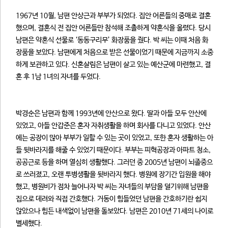
1967년 10월, 남편 안상근과 부부가 되었다. 집안 어른들의 중매로 결혼
했으며, 결혼식 전 집안 어른들만 참석해 조촐하게 약혼식을 올렸다. 당시
남편은 약혼식 선물로 ‘동동구리무’ 화장품을 줬다. 박 씨는 이때 처음 화
장품을 보았다. 남편에게 처음으로 받은 선물이었기 때문에 지금까지 소중
하게 보관하고 있다. 신혼살림은 남편이 살고 있는 예산군에 마련했고, 결
혼 후 1남 1녀의 자녀를 두었다.
박경순은 남편과 함께 1993년에 안산으로 왔다. 딸과 아들 모두 안산에
있었고, 아들 안갑준은 혼자 자취생활을 하며 회사를 다니고 있었다. 안산
에는 공장이 많아 부부가 일할 수 있는 곳이 있었고, 또한 혼자 생활하는 아
들 뒷바라지를 해줄 수 있었기 때문이다. 부부는 피혁공장과 아파트 청소,
공공근로 등을 하며 열심히 생활했다. 그러던 중 2005년 남편이 뇌졸중으
로 쓰러졌고, 오랜 투병생활을 뒷바라지 했다. 병원에 장기간 입원을 해야
했고, 병원비가 점차 늘어나자 박 씨는 자녀들의 부담을 덜기위해 남편을
집으로 데려와 직접 간호했다. 거동이 힘들었던 남편을 간호하기란 쉽지
않았으나 힘든 내색없이 남편을 돌보았다. 남편은 2010년 71세의 나이로
별세했다.