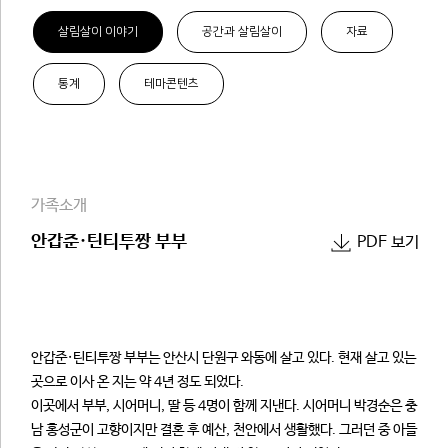
살림살이 이야기
공간과 살림살이
자료
통계
테마콘텐츠
가족소개
안갑준·틴티투짱 부부
PDF 보기
안갑준·틴티투짱 부부는 안산시 단원구 와동에 살고 있다. 현재 살고 있는
곳으로 이사 온 지는 약 4년 정도 되었다.
이곳에서 부부, 시어머니, 딸 등 4명이 함께 지낸다. 시어머니 박경순은 충
남 홍성군이 고향이지만 결혼 후 예산, 천안에서 생활했다. 그러던 중 아들