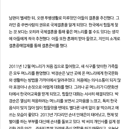
남편이 별세한 뒤, 오랜 투병생활로 미루었던 아들의 결혼을 추진했다. 그
러던 중 주변사람의 권유로 국제결혼을 알게 되었다. 한국에서 힘들게 찾
는 것 보다는 오히려 국제결혼을 통해 좋은 며느리를 볼 수도 있다는 생각
에 아들에게 적극 추천했다. 아들 또한 흔쾌히 받아 들였고, 지인의 소개로
결혼중매업체를 통해 결혼준비를 했다.
2011년 12월 며느리가 처음 집으로 들어왔고, 새 식구를 맞이한 가족들
은 모두 며느리를 환영했다. 박경순은 낯선 곳에 온 며느리에게 한국문화
와 생활하는 방법을 가까이에서 알려주었다. 처음에는 의사소통이 되지 않
아 표정이나 손짓으로 어렵게 대화를 했다. 그러나 곧 며느리가 다문화센
터에서 한국어교육을 받게 되었고, 힘들던 대화는 서서히 해결되었다. 박
경순은 열심히 적응하려는 며느리를 보면서 고마움을 느꼈고, 특히 한국
음식이 맞지 않아 많이 힘들었을 텐데도 별다른 내색 없이 잘 먹으려고 애
쓰는 모습이 좋았다. 2013년 기다리던 손녀 안채은이 태어났고, 현재 맞
벌이를 하는 부부를 대신해 손녀를 돌보고 있다. 박 씨의 개인사를 길게 정
리한 것은 안갑준〮틴티투짱 가정에 중심 역할을 하기 때문이고, 오늘날