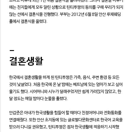
소하고 미루게 되면 1년 뒤쯤 결혼식을 올려야했다. 그러나 결혼을 미루기
에는 친지들에게 모두 알린 상황으로 틴티투짱의 동의를 구해 무리가 되지
않는 선에서 결혼식을 진행했다. 부부는 2012년 6월 8일 안산 루체웨딩
홀에서 결혼식을 올렸다.
-
결혼생활
한국에서 결혼생활을 하게 된 틴티투짱은 가족, 음식, 주변 환경 등 모든
것이 낯설었다. 처음 한국에 온 날 밤에는 베트남에 있는 엄마가 보고 싶어
울기도 했다. 시어머니와 시누가 달래주었지만 쉽게 가라앉지 않았고, 한
달 정도는 매일 밤마다 눈물을 흘렸다.
안갑준은 아내가 한국생활을 힘들어 할 때마다 친정어머니와 전화통화를
연결해줬다. 또한 안산 초지동에 있는 글로벌다문화센터로 한국어 교육을
받으러 다니길 권유했고, 틴티투짱은 점차 한국생활에 적응하기 시작했