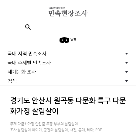
search
VR
국내 지역 민속조사
국내 주제별 민속조사
세계문화 조사
검색
경기도 안산시 원곡동 다문화 특구 다문
화가정 살림살이
주제 다문화가정 안갑준 투짱 부부의 살림살이
조사 살림살이 이야기, 공간과 살림살이, 사진, 통계, 테마, PDF