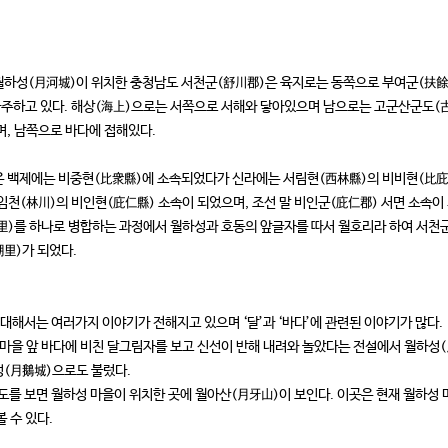
하성(月河城)이 위치한 충청남도 서천군(舒川郡)은 육지로는 동쪽으로 부여군(扶餘郡
마주하고 있다. 해상(海上)으로는 서쪽으로 서해와 닿아있으며 남으로는 고군산군도(
며, 남쪽으로 바다에 접해있다.
은 백제에는 비중현(比衆縣)에 소속되었다가 신라에는 서림현(西林縣)의 비비현(比庇
 임천(林川)의 비인현(庇仁縣) 소속이 되었으며, 조선 말 비인군(庇仁郡) 서면 소속이 
里)를 하나로 병합하는 과정에서 월하성과 호동의 앞글자를 따서 월호리라 하여 서천군 서
里)가 되었다.
 대해서는 여러가지 이야기가 전해지고 있으며 ‘달’과 ‘바다’에 관련된 이야기가 많다.
 마을 앞 바다에 비친 달그림자를 보고 신선이 반해 내려와 놀았다는 전설에서 월하성(
성(月鵝城)으로도 불렀다.
도를 보면 월하성 마을이 위치한 곳에 월아산(月牙山)이 보인다. 이곳은 현재 월하성
 수 있다.