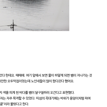
다 한데요. 때때에. 여기 앞에서 보면 물이 하얗게 되면 뱀이 지나가는 것
 조그만한 오두막집이었는데 노인네들이 많이 왔다갔다 했어요.
가지 색을 띄게 된 바다를 뱀이 달구질하러 오간다고 표현했다.
구자는 자주 목격할 수 있었다. 띠섬의 꼭대기에는 바위가 웅덩이처럼 파여
정끝’이라 불렀다고 한다.