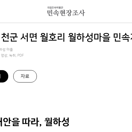
천군 서면 월호리 월하성마을 민속
하성 마을
영상, 녹취, PDF
기
자료
해안을 따라, 월하성