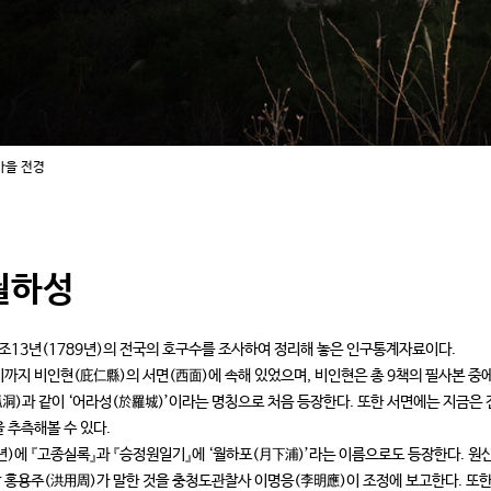
마을 전경
월하성
조13년(1789년)의 전국의 호구수를 조사하여 정리해 놓은 인구통계자료이다.
까지 비인현(庇仁縣)의 서면(西面)에 속해 있었으며, 비인현은 총 9책의 필사본 중에
(狐洞)과 같이 ‘어라성(於羅城)’이라는 명칭으로 처음 등장한다. 또한 서면에는 지금은
 추측해볼 수 있다.
8년)에 『고종실록』과 『승정원일기』에 ‘월하포(月下浦)’라는 이름으로도 등장한다. 원
홍용주(洪用周)가 말한 것을 충청도관찰사 이명응(李明應)이 조정에 보고한다. 또한 