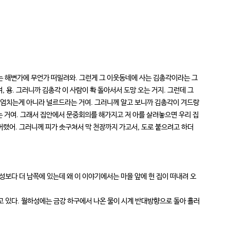
며는 해변가에 무언가 떠밀려와. 그런게 그 이웃동네에 사는 김총각이라는 그
 용. 그러니까 김총각 이 사람이 확 돌아서서 도망 오는 거지. 그런데 그
 헤엄치는게 아니라 널르드라는 거여. 그러니께 알고 보니까 김총각이 겨드랑
는 거여. 그래서 집안에서 문중회의를 해가지고 저 아를 살려놓으면 우리 집
버렸어. 그러니께 피가 솟구쳐서 막 천장까지 가고서, 도로 붙으려고 하더
성보다 더 남쪽에 있는데 왜 이 이야기에서는 마을 앞에 헌 집이 떠내려 오
고 있다. 월하성에는 금강 하구에서 나온 물이 시계 반대방향으로 돌아 흘러