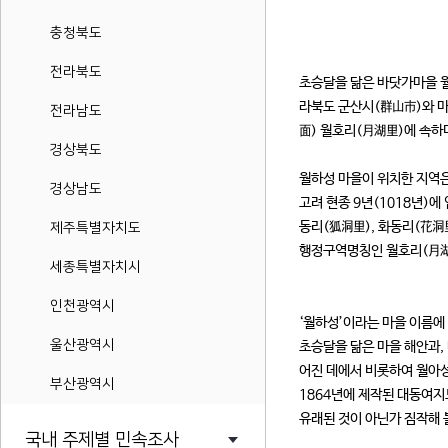
충청북도
전라북도
초승달을 닮은 바닷가마을 월
라북도 군산시(群山市)와 
전라남도
面) 월호리(月湖里)에 속하
경상북도
월하성 마을이 위치한 지역
경상남도
고려 현종 9년(1018년)에
동리(狐洞里), 화동리(花洞
제주특별자치도
행정구역명칭인 월호리(月湖
세종특별자치시
인천광역시
‘월하성’이라는 마을 이름에
울산광역시
초승달을 닮은 마을 해안과,
어진 데에서 비롯하여 월아
부산광역시
1864년에 제작된 대동여지
유래된 것이 아닌가 짐작해 볼
국내 주제별 민속조사