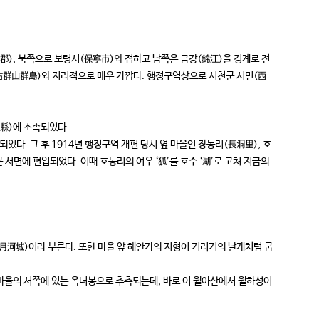
), 북쪽으로 보령시(保寧市)와 접하고 남쪽은 금강(錦江)을 경계로 전
古群山群島)와 지리적으로 매우 가깝다. 행정구역상으로 서천군 서면(西
縣)에 소속되었다.
되었다. 그 후 1914년 행정구역 개편 당시 옆 마을인 장동리(長洞里), 호
면에 편입되었다. 이때 호동리의 여우 ‘狐’를 호수 ‘湖’로 고쳐 지금의
月河城)이라 부른다. 또한 마을 앞 해안가의 지형이 기러기의 날개처럼 굽
 마을의 서쪽에 있는 옥녀봉으로 추측되는데, 바로 이 월아산에서 월하성이