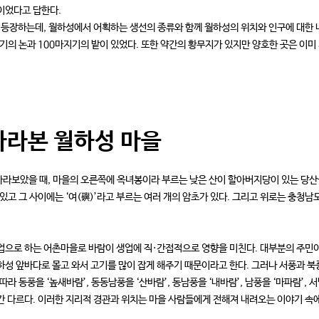
이었다고 답한다.
등장하는데, 월하성에서 어획하는 생선의 종류와 함께 월하성의 위치와 인구에 대한 내용
마지기의 논과 100마지기의 밭이 있었다. 또한 약간의 황무지가 있지만 양호한 곳은 이미
바라본 월하성 마을
라보았을 때, 마을의 오른쪽에 옥녀봉이라 부르는 낮은 산이 할아버지당이 있는 당산을
 있고 그 사이에는 ‘여(礖)’라고 부르는 여러 개의 암초가 있다. 그리고 위로는 충청
업으로 하는 어촌마을로 바람이 생업에 직·간접적으로 영향을 미친다. 대부분의 주민이
하성 앞바다로 몰고 와서 고기를 많이 잡게 해주기 때문이라고 한다. 그러나 서풍과 북
따라 동풍을 ‘높새바람’, 동동남풍을 ‘산바람’, 동남풍을 ‘내바람’, 남풍을 ‘마파람’,
간 다르다. 이러한 지리적 경관과 위치는 마을 사람들에게 전해져 내려오는 이야기 속에