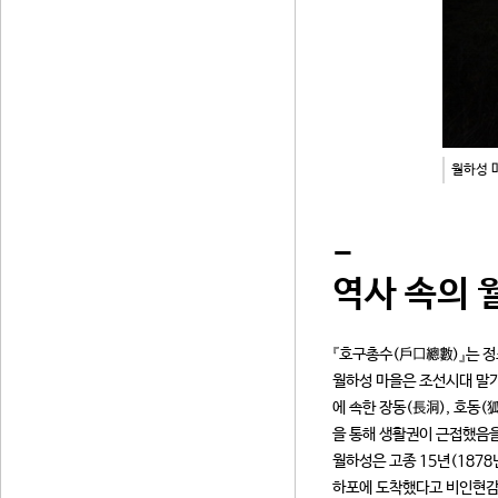
월하성 
-
역사 속의 
『호구총수(戶口總數)』는 정
월하성 마을은 조선시대 말기
에 속한 장동(長洞), 호동
을 통해 생활권이 근접했음을
월하성은 고종 15년(187
하포에 도착했다고 비인현감 