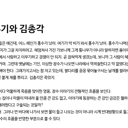
무기와 김총각
들은 얘긴데, 어느 해인가 홍수가 났어. 여기가 막 비가 와서 홍수가 났어. 홍수가 나
 지가 그걸 차지하려고. 헤엄쳐서 거진 가보니께 그게 통나무가 아니라 말하자면 용이여,
에서 사람하고 이무기하고 경쟁이 안 되지. 곧 잡혀먹게 생겼는데, 보니까 그 사람이
거여. 그런데 옛날에는 기인, 이상한 장수가 나오면 나라에서 역적질한다고 막 없앴다
애야 한다. 그래가지고서는 참 자고 있는데, 팔다리를 꽁꽁 묶어놓구서는 날개를 짤라
못 붙게 재를 뿌리고. 김총각은 죽었지.
이다 억울하게 죽음을 맞이한 영웅, 장수 이야기의 전형적인 흐름을 보인다.
 집이나 마을이 떠내려 올 만큼 큰 강도 없고, 이야기에 등장하는 큰 강인 금강은 월하
이 내려왔다고 구술되는 것일까?
. 그러나 먼 바다에 나가서 보면 물이 들고 나오는 것이 아니라 시계 반대방향으로 돌
수의 흐름을 반영한 부분으로 볼 수 있다.