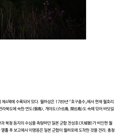
 제4책에 수록되어 있다. 월하성은 1789년 『호구총수』에서 현재 월호리
 전라북도에 속한 연도(烟島), 개야도(介也島, 開也島)도 속해 있어 바닷길
산과 북청 등지의 수심을 측량하던 일본 군함 천성호(天城號)가 비인현 월
열흘 후 보고에서 이명응은 일본 군함이 월하포에 도착한 것을 전라, 충청