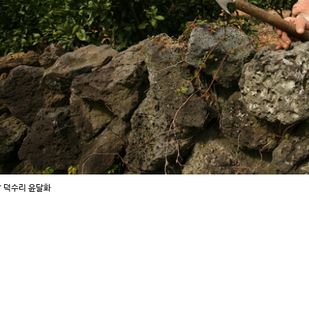
 덕수리 윤달화