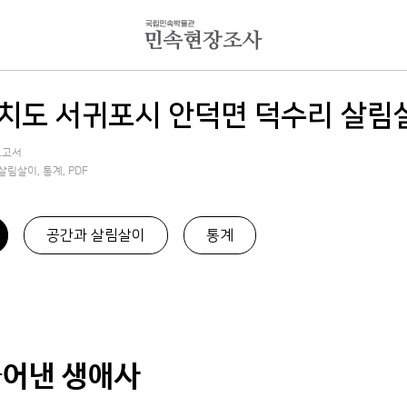
치도 서귀포시 안덕면 덕수리 살림
보고서
림살이, 통계, PDF
공간과 살림살이
통계
풀어낸 생애사