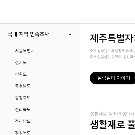
국내 지역 민속조사
제주특별자
서울특별시
주제 김성원씨댁 생활재 조사
조사 살림살이 이야기, 공간과 살
경기도
강원도
살림살이 이야기
충청남도
충청북도
전라북도
생활재로 풀어낸 생애사
전라남도
생활재로 
경상북도