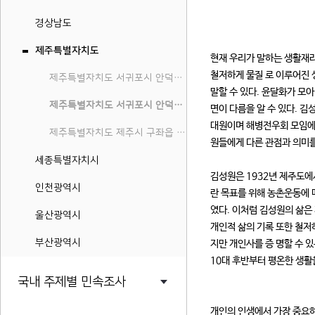
경상남도
제주특별자치도
현재 우리가 말하는 생활재라
철저하게 물질 로 이루어진 
제주특별자치도 서귀포시 안덕면 덕수리 민속지
말할 수 있다. 윤달화가 모
제주특별자치도 서귀포시 안덕면 덕수리 살림살이
면이 다름을 알 수 있다. 
대원이며 해병전우회 모임에 
제주특별자치도 제주시 구좌읍 하도리 민속지
원들에게 다른 관점과 의미를
세종특별자치시
김성원은 1932년 제주도에
인천광역시
란 목표를 위해 농촌운동에 
였다. 이처럼 김성원의 삶은
울산광역시
개인적 삶의 기록 또한 철저
부산광역시
지만 개인사를 증 명할 수 
10대 후반부터 평온한 생활
국내 주제별 민속조사
개인의 인생에서 가장 중요하