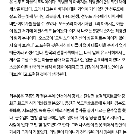
은 선두포 마을의 토박이이다. 최병열의 아버지는 최병열이 2살 되던 해에
세상을 떠났다. 그래서 그는 아버지에 대한 기억이 거의 없지만 선두포에
살고 있는 셋째 누나인 최복실여, 1943년생, 선두포 거주에게 아버지에
대한 이야기를 들을 수 있었다. 오스굿의 이야기처럼 그의 아버지는 아들
이 없던 처가에 데릴사위로 들어왔다. 여기서 나오는 5명의 손자는 최병열
의 형과 누나이다. 오스굿이 ‘고씨 노인이 자신의 성을 따르는 아이가 없어
서 슬퍼 보인다’ 고 표현한 것은 자신의 아들이 없어 대를 이을 손자가 없기
때문이라고 생각된다. 한국의 전통사회에서는, 다시 말해 유교사회에서는
제사를 모실 수 있는 아들을 낳아 대를 계승하는 일을 중요하게 여겼다. 오
스굿은 이런 한국의 문화적 배경을 이해하고 그 입장에서 고씨 노인이 슬
퍼보인다고 표현한 것이라 생각된다.
최후봉은 고흥인과 결혼 후에 인천에서 강화군 길상면 동검리東檢里와 강
화군 화도면 사기리沙器里 분오리, 옹진군 북도면北島面에 위치한 장봉도
長峰島, 시도살섬, 矢島 등에 배로 사람과 물자를 실어 나르는 운수업을 했
다. 운수업이 한창 잘 될 때에는 땅이 많아서 ‘이 집 땅을 안 밟고 지나가는
사람이 없다’고 말 할 정도였다고 한다. 그러나 사업이 잘못 되어서 집안의
가세가 급격히 기울었다. 최병열이 태어나기 전의 일이라서 정확한 시기는