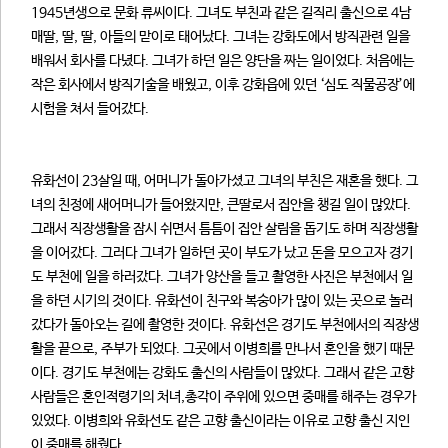
1945년생으로 문화 류씨이다. 그녀도 부친과 같은 길직리 출신으로 4남
매딸, 딸, 딸, 아들의 맏이로 태어났다. 그녀는 강화도에서 방직관련 일을
배워서 회사를 다녔다. 그녀가 하던 일은 양단을 짜는 일이었다. 처음에는
작은 회사에서 방직기술을 배웠고, 이후 강화읍에 있던 ‘심도 직물공장’에
시험을 쳐서 들어갔다.
유화선이 23살일 때, 어머니가 돌아가셨고 그녀의 부친은 재혼을 했다. 그
녀의 친정에 새어머니가 들어왔지만, 큰딸로서 집안을 챙길 일이 많았다.
그래서 직장생활을 잠시 쉬면서 틈틈이 집안 살림을 돕기도 하며 직장생활
을 이어갔다. 그러다 그녀가 일하던 곳이 부도가 났고 돈을 모으고자 경기
도 부천에 일을 하러갔다. 그녀가 양산을 들고 촬영한 사진은 부천에서 일
을 하던 시기의 것이다. 유화선이 친구와 복숭아가 많이 있는 곳으로 놀러
갔다가 돌아오는 길에 촬영한 것이다. 유화선은 경기도 부천에서의 직장생
활을 끝으로, 주부가 되었다. 그곳에서 이병희를 만나서 혼인을 했기 때문
이다. 경기도 부천에는 강화도 출신의 사람들이 많았다. 그래서 같은 고향
사람들은 혼인적령기의 처녀,총각이 주위에 있으면 중매를 해주는 경우가
있었다. 이병희와 유화선도 같은 고향 출신이라는 이유로 고향 출신 지인
이 중매를 해줬다.