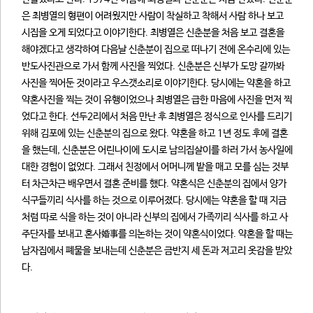
은 최병열의 형편이 어려웠지만 사람이 착실하고 착해서 사람 하나 보고
시집을 오게 되었다고 이야기한다. 최병열은 신춘분을 처음 보고 결혼을
해야겠다고 생각하여 다음날 신춘분이 집으로 떠나기 전에 온수리에 있는
반도사진관으로 가서 함께 사진을 찍었다. 신춘분은 신부가 도망 갈까봐
사진을 찍어둔 것이라고 우스갯소리로 이야기한다. 당시에는 약혼을 하고
약혼사진을 찍는 것이 유행이었으나 최병열은 급한 마음에 사진을 먼저 찍
었다고 한다. 선두2리에서 처음 만난 후 최병열은 정식으로 인사를 드리기
위해 김포에 있는 신춘분의 집으로 왔다. 약혼을 하고 1년 정도 후에 결혼
을 했는데, 신춘분은 어린나이에 도시로 남의집살이를 하러 가서 농사일에
대한 경험이 없었다. 그래서 친정에서 어머니께 밭을 매고 모를 심는 것부
터 차근차근 배우면서 결혼 준비를 했다. 약혼식은 신춘분의 집에서 양가
식구들끼리 식사를 하는 것으로 이루어졌다. 당시에는 약혼을 할 때 지금
처럼 따로 식을 하는 것이 아니라 신부의 집에서 가족끼리 식사를 하고 사
주단자를 보내고 혼사婚事를 의논하는 것이 약혼식이었다. 약혼을 할 때는
남자집에서 폐물을 보내는데 신춘분은 금반지 세 돈과 저고리 옷감을 받았
다.