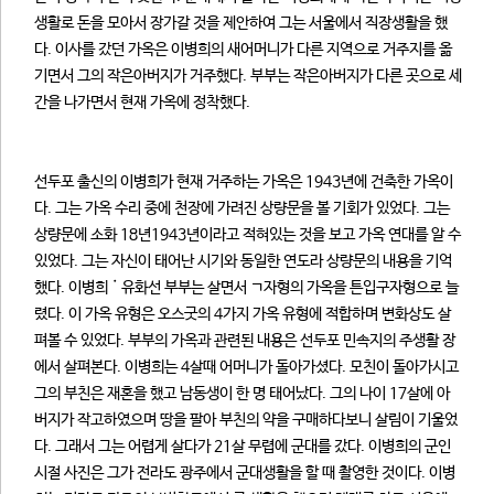
생활로 돈을 모아서 장가갈 것을 제안하여 그는 서울에서 직장생활을 했
다. 이사를 갔던 가옥은 이병희의 새어머니가 다른 지역으로 거주지를 옮
기면서 그의 작은아버지가 거주했다. 부부는 작은아버지가 다른 곳으로 세
간을 나가면서 현재 가옥에 정착했다.
선두포 출신의 이병희가 현재 거주하는 가옥은 1943년에 건축한 가옥이
다. 그는 가옥 수리 중에 천장에 가려진 상량문을 볼 기회가 있었다. 그는
상량문에 소화 18년1943년이라고 적혀있는 것을 보고 가옥 연대를 알 수
있었다. 그는 자신이 태어난 시기와 동일한 연도라 상량문의 내용을 기억
했다. 이병희˙유화선 부부는 살면서 ㄱ자형의 가옥을 튼입구자형으로 늘
렸다. 이 가옥 유형은 오스굿의 4가지 가옥 유형에 적합하며 변화상도 살
펴볼 수 있었다. 부부의 가옥과 관련된 내용은 선두포 민속지의 주생활 장
에서 살펴본다. 이병희는 4살때 어머니가 돌아가셨다. 모친이 돌아가시고
그의 부친은 재혼을 했고 남동생이 한 명 태어났다. 그의 나이 17살에 아
버지가 작고하였으며 땅을 팔아 부친의 약을 구매하다보니 살림이 기울었
다. 그래서 그는 어렵게 살다가 21살 무렵에 군대를 갔다. 이병희의 군인
시절 사진은 그가 전라도 광주에서 군대생활을 할 때 촬영한 것이다. 이병