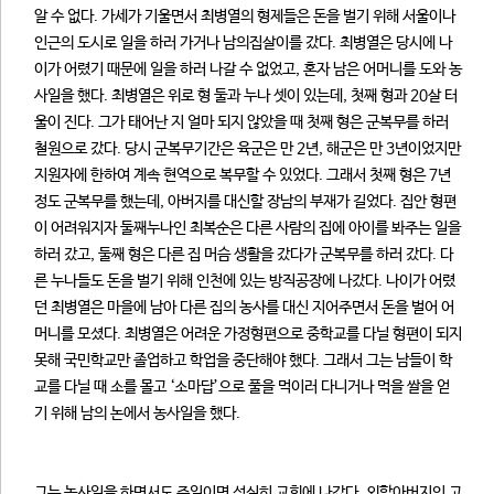
알 수 없다. 가세가 기울면서 최병열의 형제들은 돈을 벌기 위해 서울이나
인근의 도시로 일을 하러 가거나 남의집살이를 갔다. 최병열은 당시에 나
이가 어렸기 때문에 일을 하러 나갈 수 없었고, 혼자 남은 어머니를 도와 농
사일을 했다. 최병열은 위로 형 둘과 누나 셋이 있는데, 첫째 형과 20살 터
울이 진다. 그가 태어난 지 얼마 되지 않았을 때 첫째 형은 군복무를 하러
철원으로 갔다. 당시 군복무기간은 육군은 만 2년, 해군은 만 3년이었지만
지원자에 한하여 계속 현역으로 복무할 수 있었다. 그래서 첫째 형은 7년
정도 군복무를 했는데, 아버지를 대신할 장남의 부재가 길었다. 집안 형편
이 어려워지자 둘째누나인 최복순은 다른 사람의 집에 아이를 봐주는 일을
하러 갔고, 둘째 형은 다른 집 머슴 생활을 갔다가 군복무를 하러 갔다. 다
른 누나들도 돈을 벌기 위해 인천에 있는 방직공장에 나갔다. 나이가 어렸
던 최병열은 마을에 남아 다른 집의 농사를 대신 지어주면서 돈을 벌어 어
머니를 모셨다. 최병열은 어려운 가정형편으로 중학교를 다닐 형편이 되지
못해 국민학교만 졸업하고 학업을 중단해야 했다. 그래서 그는 남들이 학
교를 다닐 때 소를 몰고 ‘소마답’으로 풀을 먹이러 다니거나 먹을 쌀을 얻
기 위해 남의 논에서 농사일을 했다.
그는 농사일을 하면서도 주일이면 성실히 교회에 나갔다. 외할아버지인 고