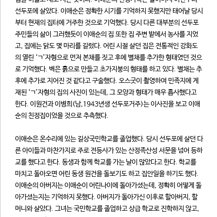
선두포에 살았다. 이애순은 정확한 시기를 기억하지 못했지만 태어날 당시
부터 현재의 집터에 거주한 것으로 기억했다. 당시 다른 대부분의 선두포
주민들의 삶이 그러했듯이 이애순의 집 또한 집 주변 밭에서 농사를 지었
고, 집에는 닭도 몇 마리를 길렀다. 어린 시절 살던 집은 전통적인 강화도
의 열린 ‘ㄱ’자형으로 먼저 본채를 짓고 후에 별채를 추가한 형태였던 것으
로 기억했다. 벽은 흙으로 만들고 초가지붕의 형태를 하고 있다. 별채는 추
후에 추가로 지어진 것 같다고 구술했다. 오스굿이 촬영하여 민족지에 게
재된 ‘ㄱ’자형의 집의 사진이 있는데, 그 모양과 형태가 매우 흡사했다고
한다. 이원건과 이병희(남,1943년생 선두포거주)는 이사진을 보고 이애
순의 친정집이었을 것으로 추측했다.
이애순은 온수리에 있는 길상국민학교를 졸업했다. 당시 선두포에 살던 다
른 아이들과 마찬가지로 주로 전등사가 있는 산정족산성 서문을 넘어 등하
교를 했다고 한다. 동생과 함께 학교를 가는 날이 많았다고 한다. 학교를
마치고 돌아오면 어린 동생 원건을 돌보기도 하고 집안일을 하기도 했다.
이애순의 아버지는 이애순이 어린나이에 돌아가셨는데, 정확히 어떻게 돌
아가셨는지는 기억하지 못했다. 아버지가 돌아가신 이후로 할아버지, 할
머니와 살았다. 그녀는 국민학교를 졸업하고 상급 학교로 진학하지 않고,