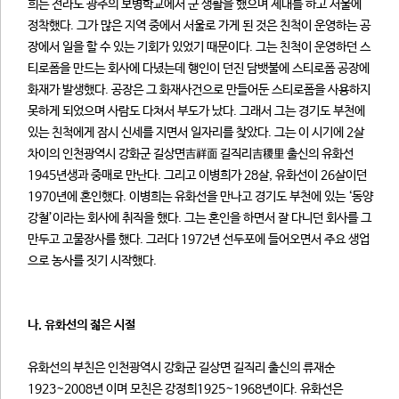
희는 전라도 광주의 보병학교에서 군 생활을 했으며 제대를 하고 서울에
정착했다. 그가 많은 지역 중에서 서울로 가게 된 것은 친척이 운영하는 공
장에서 일을 할 수 있는 기회가 있었기 때문이다. 그는 친척이 운영하던 스
티로폼을 만드는 회사에 다녔는데 행인이 던진 담뱃불에 스티로폼 공장에
화재가 발생했다. 공장은 그 화재사건으로 만들어둔 스티로폼을 사용하지
못하게 되었으며 사람도 다쳐서 부도가 났다. 그래서 그는 경기도 부천에
있는 친척에게 잠시 신세를 지면서 일자리를 찾았다. 그는 이 시기에 2살
차이의 인천광역시 강화군 길상면吉祥面 길직리吉稷里 출신의 유화선
1945년생과 중매로 만난다. 그리고 이병희가 28살, 유화선이 26살이던
1970년에 혼인했다. 이병희는 유화선을 만나고 경기도 부천에 있는 ‘동양
강철’이라는 회사에 취직을 했다. 그는 혼인을 하면서 잘 다니던 회사를 그
만두고 고물장사를 했다. 그러다 1972년 선두포에 들어오면서 주요 생업
으로 농사를 짓기 시작했다.
나. 유화선의 젊은 시절
유화선의 부친은 인천광역시 강화군 길상면 길직리 출신의 류재순
1923~2008년 이며 모친은 강정희1925~1968년이다. 유화선은