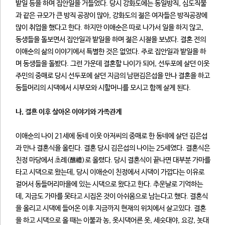
밭일 등을 하며 집안일을 거들었다. 당시 강화도에는 동일방직, 심도직물
과 같은 규모가 큰 방직 공장이 많아, 강화도의 젊은 여자들은 방직공장에
많이 취업을 했다고 한다. 하지만 이애순은 따로 나가서 일을 하지 않고,
동생들을 돌보면서 집안일과 밭일을 하며 젊은 시절을 보냈다. 결혼 전의
이애순의 삶의 이야기에서 특별한 것은 없었다. 주로 집안일과 밭일을 하
며 동생들을 돌봤다. 그런 가운데 결혼할 나이가 되어, 선두포에 살던 이웃
주민의 중매로 당시 선두포에 살던 지금의 남편김은섭을 만나 결혼을 하고
동들머리의 시댁에서 시부모와 시할머니를 모시고 함께 살게 된다.
나. 결혼 이후 살아온 이야기와 가족관계
이애순의 나이 21세에 동네 이웃 아저씨의 중매로 한 동네에 살던 김은섭
과 만나 결혼식을 올린다. 결혼 당시 김은섭의 나이는 25세였다. 결혼식은
친정 마당에서 초례(醮禮)로 올렸다. 당시 결혼식이 끝나면 대부분 가마를
타고 시댁으로 왔는데, 당시 이애순이 친정에서 시댁이 가깝다는 이유로
걸어서 동들머리마을에 있는 시댁으로 왔다고 한다. 추운날로 기억하는
데, 지금도 가마를 못타고 시집온 것이 아쉬움으로 남는다고 했다. 결혼식
을 올리고 시댁에 들어온 이후 지금까지 현재의 위치에서 살고있다. 결혼
을 하고 시댁으로 올 때는 이불과 농, 옷시댁어른 옷, 세숫대야, 요강, 놋대