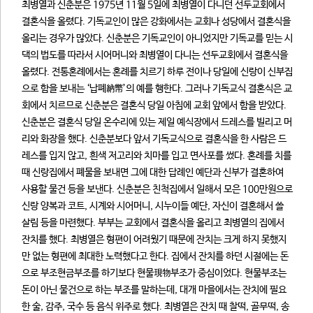
최병열과 신춘분은 1975년 11월 5일에 최병열이 다니던 선두교회에서
결혼식을 올렸다. 기독교인이 많은 강화에서는 교회나 성당에서 결혼식을
올리는 경우가 많았다. 신춘분은 기독교인이 아니었지만 기독교를 믿는 시
댁의 법도를 따라서 시어머니와 최병열이 다니는 선두교회에서 결혼식을
올렸다. 전통혼례에서는 혼례를 치르기 하루 전이나 당일에 신랑이 신부집
으로 함을 보내는 ‘납폐納幣’의 예를 행한다. 그러나 기독교식 결혼식은 교
회에서 치르므로 신춘분은 결혼식 당일 아침에 교회 앞에서 함을 받았다.
신춘분은 결혼식 당일 온수리에 있는 제일 예식장에서 드레스를 빌리고 머
리와 화장을 했다. 신춘분보다 앞서 기독교식으로 결혼식을 한 사람은 드
레스를 입지 않고, 흰색 저고리와 치마를 입고 면사포를 썼다. 혼례를 치를
때 신랑집에서 폐물을 보내면 그에 대한 답례인 예단과 신부가 결혼하여
사용할 물건 등을 보낸다. 신춘분은 친척집에서 일해서 모은 100만원으로
신랑 양복과 코트, 시계와 시어머니, 시누이들 예단, 자신이 결혼해서 쓸
살림 등을 마련했다. 부부는 교회에서 결혼식을 올리고 최병열의 집에서
잔치를 했다. 최병열은 형편이 어려웠기 때문에 잔치는 크게 하지 못했지
만 없는 형편에 최대한 노력했다고 한다. 집에서 잔치를 하던 시절에는 돈
으로 부조현금부조를 하기보다 현물現物부조가 중심이었다. 현물부조는
돈이 아닌 물건으로 하는 부조를 말하는데, 대개 마을에서는 잔치에 필요
한 술, 감주, 국수 등 음식 위주로 했다. 최병열은 잔치 때 찰떡, 골무떡, 송