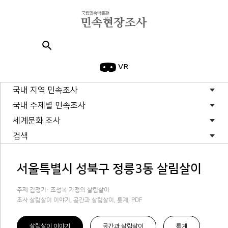
search
VR
국내 지역 민속조사
국내 주제별 민속조사
세계문화 조사
검색
서울특별시 성북구 정릉3동 살림살이
주제 김정기· 조성복 가정의 살림살이
조사 살림살이 이야기, 공간과 살림살이, 통계, PDF
살림살이 이야기
공간과 살림살이
통계