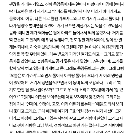
괜찮을 거라는 거였죠. 진짜 종암동에서는 얼마나 아팠나면 아침에 눈떠서
딱 나오면은 여기 서가지고 막 머리를 때리면서 너무 머리가 아파가지고
울었어요. 아유, 다른 데로 한번 가보자 그러고 여기저기 그러고 돌아다니
다가 남양주 별내면을 갔었어. 거기 샀으면 재산가치는 있을 수 있었을지
몰라. 왜냐면 제가 찍어놓은 집에 아파트 들어서서 되게 올랐자나. 거기를
딱 갔는데 그 언저리 에 뒤엄 냄새나고, 집도 정말 재래식이야, 방이 한 열
개는 되나바. 하숙을 쳤었대나바. 아 그런데 거기는 아니야. 얘(김인엽)가
악기를 막 할 무렵이었어. 레슨 받으러 가려면 멀기도 하고… 그리고 불광
동에를 갔었어요. 불광동에도 공기 좋은 데가 있었어. 2층 집이야. 고거를
할까 말까 하고 있는데 가게하고 좀, 그래도 종암동하고는 멀어. 그래 그럼
‘오늘은 여기까지’그러면서 둘이서 아빠랑 둘이서 오다가 저 아래 냉면집
이 있었어요. 거기서 냉면을 먹으면서 이 동네 되게 조용하다. 그리고 ‘여
기도 한번 집 있나 알아보까?’그르고 우스개 소리로 복덕방에 가서 ‘집 있
어요?’그랬더니 이집을 보여주는데 처음 보자마자 뿅 간거야. 그리고는
집에 가서 ‘인재야, 인영아, 고모, 이러 이런거 봤는데…’애들도 와서 보더
니 좋다고 그래요. 근데 예전에 여기가 국회의원 김ㅇㅇ 씨가 사셨다 그러
더라고 이집에. 그래도 다 있는 사람이 살고 그런 사람이 살았다 그러고 나
바로 전에 사람은 그냥 부자, 정치적으로 이런 거는 없는데 그런 사람이에
요 그래서 괜찮을거 같애. 그래가지고 사 보자 해가지고 샀져. 샀는데 재산