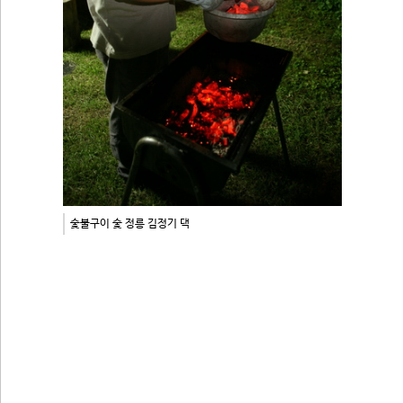
숯불구이 숯 정릉 김정기 댁