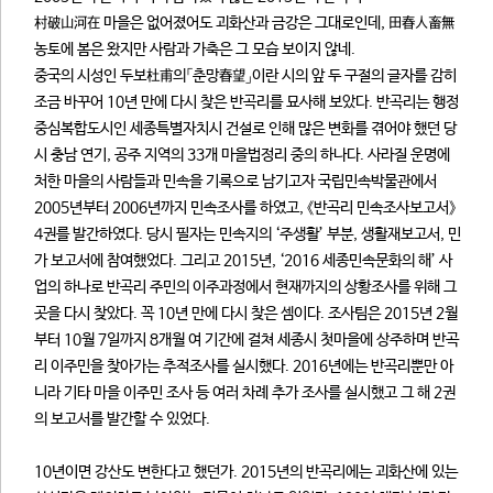
村破山河在 마을은 없어졌어도 괴화산과 금강은 그대로인데, 田春人畜無
농토에 봄은 왔지만 사람과 가축은 그 모습 보이지 않네.
중국의 시성인 두보杜甫의「춘망春望」이란 시의 앞 두 구절의 글자를 감히
조금 바꾸어 10년 만에 다시 찾은 반곡리를 묘사해 보았다. 반곡리는 행정
중심복합도시인 세종특별자치시 건설로 인해 많은 변화를 겪어야 했던 당
시 충남 연기, 공주 지역의 33개 마을법정리 중의 하나다. 사라질 운명에
처한 마을의 사람들과 민속을 기록으로 남기고자 국립민속박물관에서
2005년부터 2006년까지 민속조사를 하였고, 《반곡리 민속조사보고서》
4권를 발간하였다. 당시 필자는 민속지의 ‘주생활’ 부분, 생활재보고서, 민
가 보고서에 참여했었다. 그리고 2015년, ‘2016 세종민속문화의 해’ 사
업의 하나로 반곡리 주민의 이주과정에서 현재까지의 상황조사를 위해 그
곳을 다시 찾았다. 꼭 10년 만에 다시 찾은 셈이다. 조사팀은 2015년 2월
부터 10월 7일까지 8개월 여 기간에 걸쳐 세종시 첫마을에 상주하며 반곡
리 이주민을 찾아가는 추적조사를 실시했다. 2016년에는 반곡리뿐만 아
니라 기타 마을 이주민 조사 등 여러 차례 추가 조사를 실시했고 그 해 2권
의 보고서를 발간할 수 있었다.
10년이면 강산도 변한다고 했던가. 2015년의 반곡리에는 괴화산에 있는