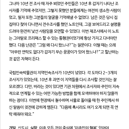
그나마 10년 전 조사 때 자주 뵈었던 주민들은 10년 후 갑자기 나타난 조
사자를 기억해 주었지만, 그렇지 못했던 분들에게는 여전히 생소한 사람이
었고, 필자 또한 그분들의 얼굴을 기억해낼 수 없었다. 남은 것은 당시 집
집마다 찾아 다니면서 전수조사를 했던 노트인데, 그걸 보여드리고 설명을
드려야 완전히 낯선 사람임을 모면할 수 있었다. 이번 재조사에서 이 노트
는 그야말로 프리패스 할 수 있는 통행권이었기에 항상 가지고 다녀야만
했다. 다음 난관은 “그럼 왜 다시 왔느냐?”는 질문이다. 이럴 때는 으레
“아무런 연락도 없다가 갑자기 무슨 꿍꿍이가 있어 왔느냐?”고 힐난하는
것 같은 자책이 든다.
국립민속박물관의 지역민속조사가 10년이 넘었다. 각 도마다 2~3개의
조사지가 있었는데, 10년 후 과연 이 지역들을 다시 조사할 것인지는 잘
모르겠다. 다만, 바라는 것이 있다면 기관 차원에서 조사자와 주민이 지속
적으로 연계될 수 있는 어떤 가능한 방법을 함께 모색하여야 하지 않을까
하는 점이다. 이번에 현장에서 철수하며 서울로 돌아올 때 한 주민께서 하
신 말씀이 귓전에 강하게 맴돈다. “다음에 혹시라도 여기 오게 되면 꼭 연
락 해줘야 돼요.”
개발, 신도시, 실향, 이주 모든 것의 중심에 ‘이주민의 행복’ 있어야