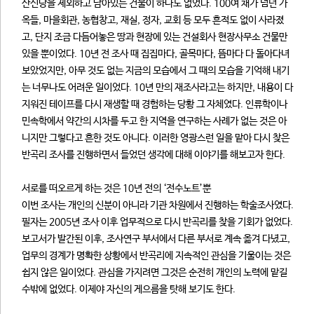
산신당을 제외하고 남아있는 건물이 하나도 없었다. 100여 채가 넘던 가
옥들, 마을회관, 농협창고, 재실, 정자, 교회 등 모두 흔적도 없이 사라졌
고, 단지 조금 다듬어놓은 땅과 현장에 있는 건설회사 현장사무소 건물만
있을 뿐이었다. 10년 전 조사 때 집집마다, 골목마다, 뜸마다 다 돌아다녀
보았었지만, 아무 것도 없는 지금의 모습에서 그 때의 모습을 기억해 내기
는 너무나도 어려운 일이었다. 10년 만의 재조사라고는 하지만, 내용이 다
지워진 테이프를 다시 재생할 때 경험하는 당황 그 자체였다. 인류학이나
민속학에서 약간의 시차를 두고 한 지역을 연구하는 사례가 없는 것은 아
니지만 그렇다고 흔한 것도 아니다. 이러한 영광스런 일을 맡아 다시 찾은
반곡리 조사를 진행하면서 들었던 생각에 대해 이야기를 해보고자 한다.
서로를 떠오르게 하는 것은 10년 전의 ‘전수노트’뿐
이번 조사는 개인의 신분이 아니라 기관 차원에서 진행하는 학술조사였다.
필자는 2005년 조사 이후 업무적으로 다시 반곡리를 찾을 기회가 없었다.
보고서가 발간된 이후, 조사연구 부서에서 다른 부서로 계속 옮겨 다녔고,
업무의 경계가 명확한 상황에서 반곡리에 지속적인 관심을 기울이는 것은
쉽지 않은 일이었다. 관심을 가지려면 그것은 순전히 개인의 노력에 맡길
수밖에 없었다. 이제야 자신의 게으름을 탓해 보기도 한다.