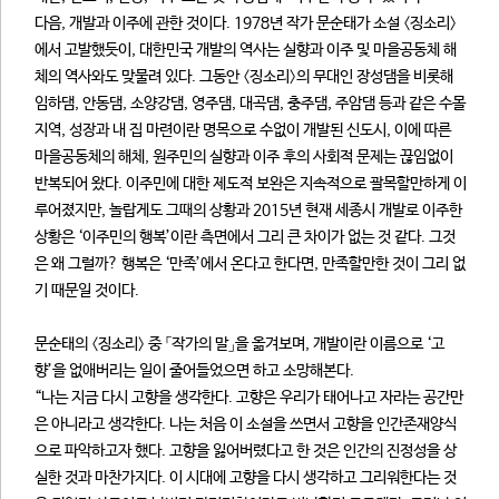
다음, 개발과 이주에 관한 것이다. 1978년 작가 문순태가 소설 〈징소리〉
에서 고발했듯이, 대한민국 개발의 역사는 실향과 이주 및 마을공동체 해
체의 역사와도 맞물려 있다. 그동안 〈징소리〉의 무대인 장성댐을 비롯해
임하댐, 안동댐, 소양강댐, 영주댐, 대곡댐, 충주댐, 주암댐 등과 같은 수몰
지역, 성장과 내 집 마련이란 명목으로 수없이 개발된 신도시, 이에 따른
마을공동체의 해체, 원주민의 실향과 이주 후의 사회적 문제는 끊임없이
반복되어 왔다. 이주민에 대한 제도적 보완은 지속적으로 괄목할만하게 이
루어졌지만, 놀랍게도 그때의 상황과 2015년 현재 세종시 개발로 이주한
상황은 ‘이주민의 행복’이란 측면에서 그리 큰 차이가 없는 것 같다. 그것
은 왜 그럴까? 행복은 ‘만족’에서 온다고 한다면, 만족할만한 것이 그리 없
기 때문일 것이다.
문순태의 〈징소리〉 중 「작가의 말」을 옮겨보며, 개발이란 이름으로 ‘고
향’을 없애버리는 일이 줄어들었으면 하고 소망해본다.
“나는 지금 다시 고향을 생각한다. 고향은 우리가 태어나고 자라는 공간만
은 아니라고 생각한다. 나는 처음 이 소설을 쓰면서 고향을 인간존재양식
으로 파악하고자 했다. 고향을 잃어버렸다고 한 것은 인간의 진정성을 상
실한 것과 마찬가지다. 이 시대에 고향을 다시 생각하고 그리워한다는 것