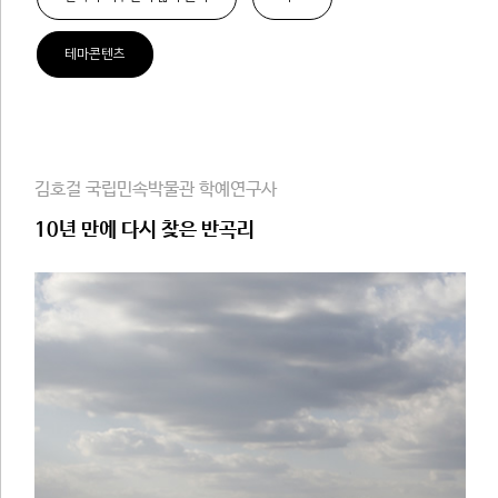
테마콘텐츠
김호걸 국립민속박물관 학예연구사
10년 만에 다시 찾은 반곡리