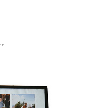
-
 상단