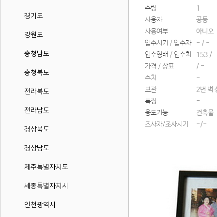
수량
1
경기도
사용자
공동
사용여부
아니오
강원도
입수시기 / 입수자
- / -
충청남도
입수형태 / 입수처
153 / 
가격 / 상표
/ -
충청북도
수치
-
보관
2번 벽
전라북도
특징
-
전라남도
용도기능
건축물
조사자/조사시기
-/-
경상북도
경상남도
제주특별자치도
세종특별자치시
인천광역시